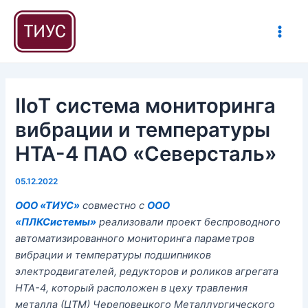
Перейти
Навигация
Main
к
по
Men
содержимому
записям
IIoT система мониторинга
вибрации и температуры
НТА-4 ПАО «Северсталь»
05.12.2022
ООО «ТИУС»
совместно с
ООО
«ПЛКСистемы»
реализовали проект беспроводного
автоматизированного мониторинга параметров
вибрации и температуры подшипников
электродвигателей, редукторов и роликов агрегата
НТА-4, который расположен в цеху травления
металла (ЦТМ) Череповецкого Металлургического